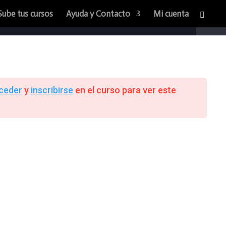
Sube tus cursos
Ayuda y Contacto
Mi cuenta
ceder
y
inscribirse
en el curso para ver este
Home
Quienes Somos
Cursos
Sube Tus cursos
Contacto
Medios de pago