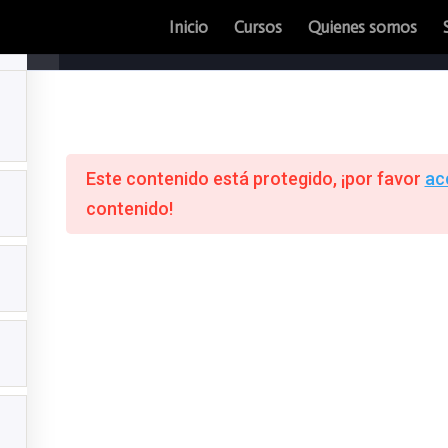
Inicio
Cursos
Quienes somos
Curso de Marketing Digital 360
Este contenido está protegido, ¡por favor
ac
ndar
contenido!
ción
ar
ando
g,
e su
ando
e.
En
en el
o …!