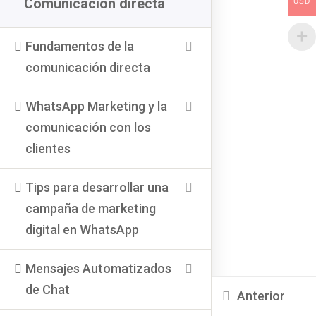
Comunicación directa
USD
Fundamentos de la
Home
comunicación directa
Quienes Somos
Cursos
WhatsApp Marketing y la
Sube Tus cursos
comunicación con los
Contacto
clientes
Medios de pago
Tips para desarrollar una
Nuestras Redes Sociales
campaña de marketing
digital en WhatsApp
Mensajes Automatizados
de Chat
Anterior