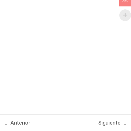
Comunicación directa
USD
Unidad 5 -
9
Home
Posicionamiento SEO
Quienes Somos
Cursos
Sube Tus cursos
Unidad 6 - Social Ads
13
Contacto
Medios de pago
Unidad 7 - Google Ads
8
Nuestras Redes Sociales
Introducción a Google Ads
¿Por qué usar este tipo de
recurso?
Anterior
Siguiente