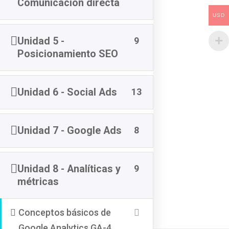
Comunicación directa
USD
Unidad 5 -
9
Posicionamiento SEO
Home
Unidad 6 - Social Ads
13
Quienes Somos
Cursos
Sube Tus cursos
Unidad 7 - Google Ads
8
Contacto
Medios de pago
Unidad 8 - Analíticas y
9
métricas
Nuestras Redes Sociales
Conceptos básicos de
Google Analytics GA-4