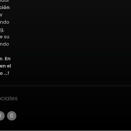
ndar
ción
ar
ando
g,
e su
ando
e.
En
en el
o …!
ciales